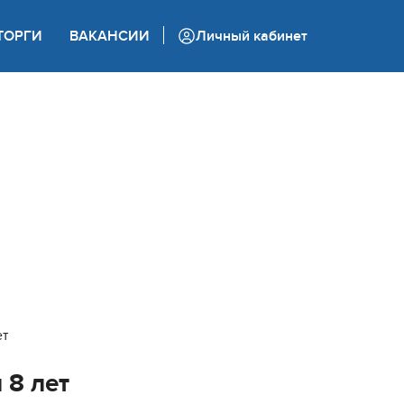
+7 (862) 444 05 05
ТОРГИ
ВАКАНСИИ
Личный кабинет
Колл-центр
ет
 8 лет