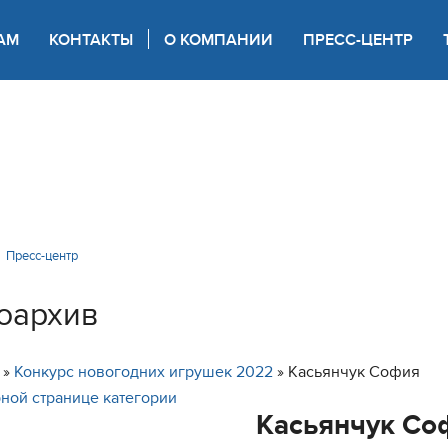
АМ
КОНТАКТЫ
О КОМПАНИИ
ПРЕСС-ЦЕНТР
 для слабовидящих
Пресс-центр
оархив
»
Конкурс новогодних игрушек 2022
» Касьянчук София
ной странице категории
Касьянчук Со