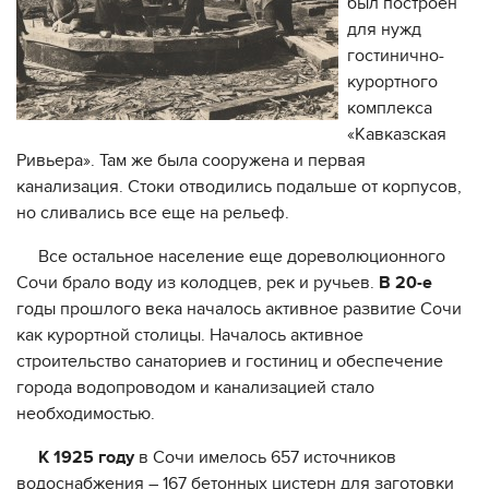
был построен
для нужд
гостинично-
курортного
комплекса
«Кавказская
Ривьера». Там же была сооружена и первая
канализация. Стоки отводились подальше от корпусов,
но сливались все еще на рельеф.
Все остальное население еще дореволюционного
Сочи брало воду из колодцев, рек и ручьев.
В 20-е
годы прошлого века началось активное развитие Сочи
как курортной столицы. Началось активное
строительство санаториев и гостиниц и обеспечение
города водопроводом и канализацией стало
необходимостью.
К 1925 году
в Сочи имелось 657 источников
водоснабжения – 167 бетонных цистерн для заготовки