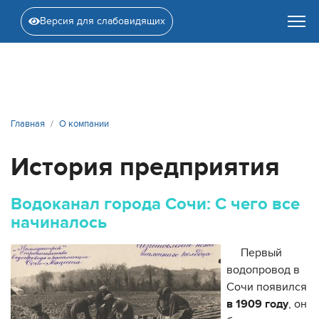
Версия для слабовидящих
Главная
О компании
История предприятия
Водоканал города Сочи: С чего все
начиналось
Первый
водопровод в
Сочи появился
в 1909 году
, он