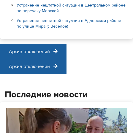
Устранение нештатной ситуации в Центральном районе
по переулку Морской
04 АВГУСТА 2026
Устранение нештатной ситуации в Адлерском районе
МУП г. Сочи «Водоканал» продолжает работу
по улице Мира (с.Веселое)
с управляющими компаниями, имеющими
задолженность перед предприятием за
предоставленные услуги водоснабжения и
водоотведения
Архив отключений
Архив отключений
Подробнее
Последние новости