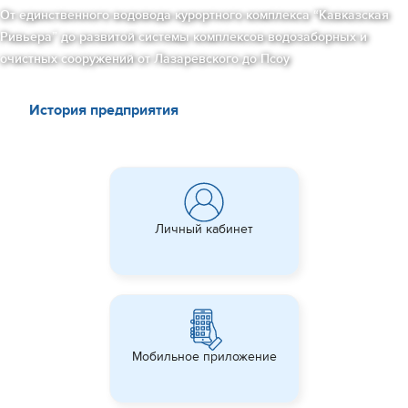
От единственного водовода курортного комплекса “Кавказская
Ривьера” до развитой системы комплексов водозаборных и
очистных сооружений от Лазаревского до Псоу
История предприятия
Личный кабинет
Мобильное приложение