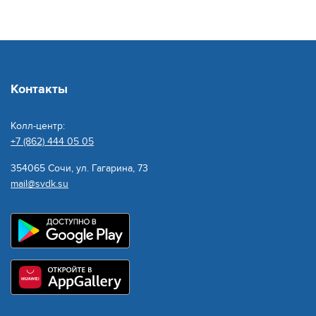
проводят работы по устранению нештатной
ситуации по адресу: Курортный проспект в
Хостинском районе
Контакты
Подробнее
Колл-центр:
+7 (862) 444 05 05
354065 Сочи, ул. Гагарина, 73
mail@svdk.su
05 АВГУСТА 2026
Предприятие Сочинского Водоканала готово
к пиковым сезонным нагрузкам: бассейны
искусственного пополнения подземных вод
на главном водозаборе успешно запущены в