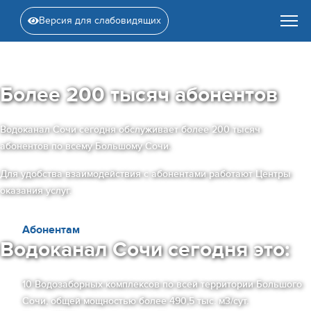
Версия для слабовидящих
Более 200 тысяч абонентов
Водоканал Сочи сегодня обслуживает более 200 тысяч
абонентов по всему Большому Сочи.
Для удобства взаимодействия с абонентами работают Центры
оказания услуг.
Абонентам
Водоканал Сочи сегодня это:
10 Водозаборных комплексов по всей территории Большого
Сочи, общей мощностью более 490,5 тыс. м3/сут.