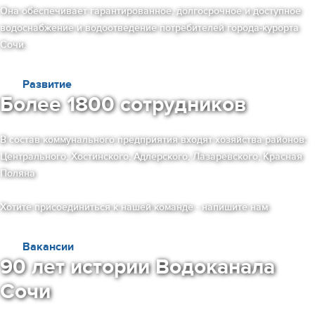
Она обеспечивает гарантированное, долгосрочное и доступное
водоснабжение и водоотведение потребителей города-курорта
Сочи.
Развитие
Более 1800 сотрудников
В состав коммунального предприятия входят хозяйства районов:
Центрального, Хостинского, Адлерского, Лазаревского, Красная
Поляна
Хотите присоединиться к нашей команде - напишите нам
Вакансии
90 лет истории Водоканала
Сочи