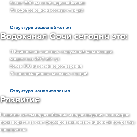
более 1500 км сетей водоснабжения
75 водопроводно-насосных станций
Структура водоснабжения
Водоканал Сочи сегодня это:
11 Комплексов очистных сооружений канализации,
мощностью 267,2 м3/ сут.
более 700 км сетей водоотведения
75 канализационно-насосных станций
Структура канализования
Развитие
Развитие систем водоснабжения и водоотведения планомерно
производится за счет формирования инвестиционной программы
предприятия.