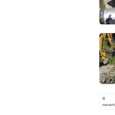
В
начал