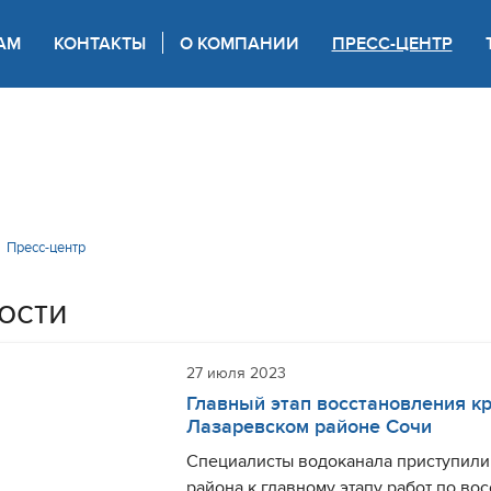
АМ
КОНТАКТЫ
О КОМПАНИИ
ПРЕСС-ЦЕНТР
 для слабовидящих
Пресс-центр
ости
27 июля 2023
Главный этап восстановления кр
Лазаревском районе Сочи
Специалисты водоканала приступили
района к главному этапу работ по во