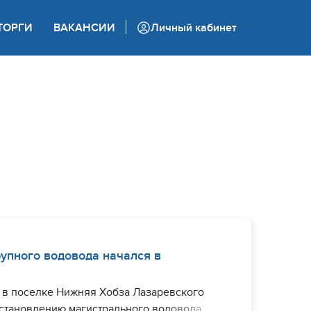
+7 (862) 444 05 05
ТОРГИ
ВАКАНСИИ
Личный кабинет
Колл-центр
упного водовода начался в
 в поселке Нижняя Хобза Лазаревского
сстановлению магистрального водовода.