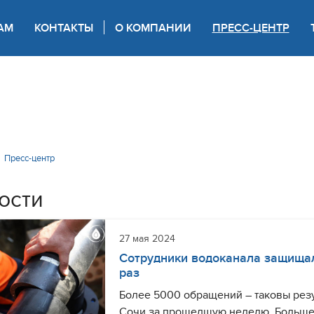
АМ
КОНТАКТЫ
О КОМПАНИИ
ПРЕСС-ЦЕНТР
 для слабовидящих
Пресс-центр
ости
27 мая 2024
Сотрудники водоканала защищал
раз
Более 5000 обращений – таковы резу
Сочи за прошедшую неделю. Больше