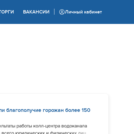
+7 (862) 444 05 05
ТОРГИ
ВАКАНСИИ
Личный кабинет
Колл-центр
и благополучие горожан более 150
льтаты работы колл-центра водоканала
 всего юридических и физических лиц