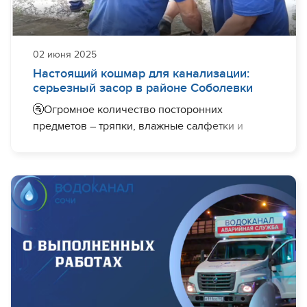
02 июня 2025
Настоящий кошмар для канализации:
серьезный засор в районе Соболевки
🚰Огромное количество посторонних
предметов – тряпки, влажные салфетки и
предметы личной гигиены – забили
канализационные сети, расположенной вблизи
районе улицы Молодогвардейской и ст "Лысая
гора".
👷‍♂️В настоящее время специалисты
Водоканала проводят работы по очистке
системы посторонних предметов. Работы буду
завершены сегодня. После этого
водоотведение будет осуществляться в
штатном режиме.