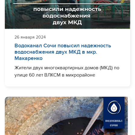
Богдана Хмельницкого, Ульянова, Свердлова,
Калинина, К. Маркса и Демократическая.
Восстановить подачу ресурса в полном объеме
планируется во второй половине
вышеупомянутых суток.
26 января 2024
Просим население с пониманием отнестись к
Водоканал Сочи повысил надежность
этим социально важным работам и произвести
водоснабжения двух МКД в мкр.
необходимые запасы воды. В случае
Макаренко
необходимости будет организован ее подвоз.
Жители двух многоквартирных домов (МКД) по
Заявки принимаются по телефону: 444-05-05.
улице 60 лет ВЛКСМ в микрорайоне
Макаренко ранее были вынуждены мириться с
перебоями водоснабжения. Все дело в том,
что на трубопроводе, обеспечивающем их
дома, происходили регулярные утечки. Об этом
они сообщили в Ситуационный центр
водоканала. После этого на место оперативно
была направлена специализированная
бригада, работники которой выяснили —