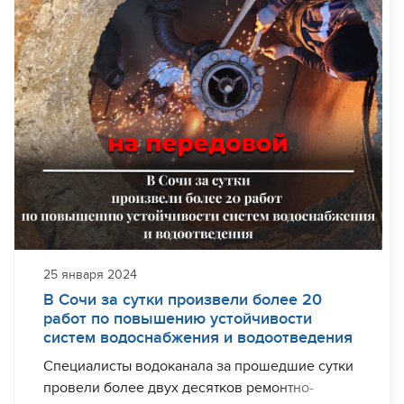
коммуникация проложена около полувека
назад и за время эксплуатации пришла в
крайне ветхое состояние.
Руководство водоканала решило не
восстанавливать ветхую трубу, а полностью
ликвидировать аварийный участок. По итогу
переложено около полусотни метров
водопроводных сетей. Вместо проржавевших
коммуникаций установлена современная
прочная ПНД труба, устойчивая к коррозии,
25 января 2024
избыточному давлению и движению грунта.
В Сочи за сутки произвели более 20
работ по повышению устойчивости
систем водоснабжения и водоотведения
На днях произвели переключение домов на
Специалисты водоканала за прошедшие сутки
новую коммуникацию. Теперь около 200
провели более двух десятков ремонтно-
местных жителей надолго забудут о перебоях с