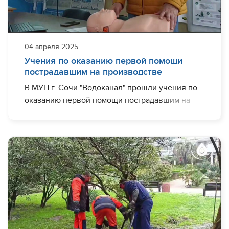
04 апреля 2025
Учения по оказанию первой помощи
пострадавшим на производстве
В МУП г. Сочи "Водоканал" прошли учения по
оказанию первой помощи пострадавшим на
производстве под руководством
преподавателя инструктора учебного центра
Актион-360.
Сотрудникам напомнили наиболее
распространенные случаи, с которыми
приходится сталкиваться на производстве:
🔹оказание первой медицинской помощи при
поражении электрическим током;