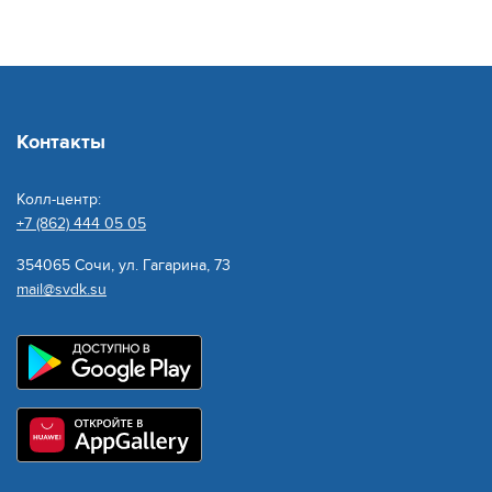
Хостинский район
( 50 лет СССР, 13)
Понедельник - четверг - 8:00 до 17:00
Пятница - 8:00 до 16:00
Суббота, воскресенье – выходной
Контакты
Дагомыс
Колл-центр:
(Гайдара, 7 б)
+7 (862) 444 05 05
Понедельник - четверг - 8:00 до 17:00
Пятница - 8:00 до 16:00
354065 Сочи, ул. Гагарина, 73
Суббота, воскресенье – выходной
mail@svdk.su
Головинка
(Заречная, 73)
Вторник, Четверг - с 09:00 до 11:00.
Круглосуточный телефонный номер колл-
центра МУП г. Сочи «Водоканал»: +7(862)444-