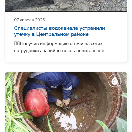
07 апреля 2025
Специалисты водоканала устранили
утечку в Центральном районе
👷‍♂️Получив информацию о течи на сетях,
сотрудники аварийно-восстановительной
бригады МУП г. Сочи «Водоканал» устранили
нештатную ситуацию на водоводе по адресу
пер.Волжский.
🔧Было обнаружено место повреждения, далее
на водоводе диаметром 500 мм был проведён
необходимый комплекс работ.
💧Бригада работала без отключения системы
водоснабжения.