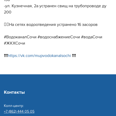
-ул. Кузнечная, 2а устранен свищ на трубопроводе ду
200
👷‍♂️На сетях водоотведения устранено 16 засоров
#ВодоканалСочи #водоснабжениеСочи #водаСочи
#ЖКХСочи
❗️❗️❗️
https://vk.com/mupvodokanalsochi
❗️❗️❗️
Контакты
Колл-центр:
+7 (862) 444 05 05