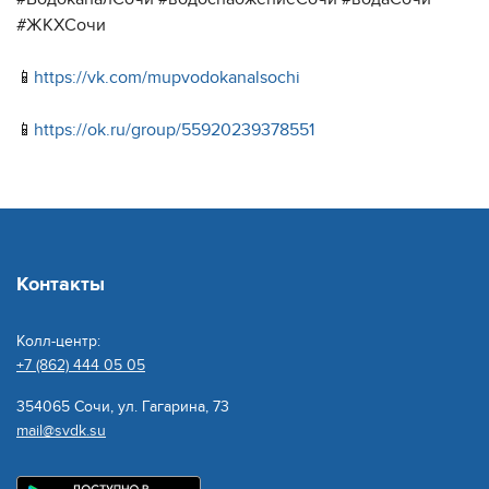
#ЖКХСочи
📱
https://vk.com/mupvodokanalsochi
📱
https://ok.ru/group/55920239378551
Контакты
Колл-центр:
+7 (862) 444 05 05
354065 Сочи, ул. Гагарина, 73
mail@svdk.su