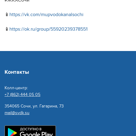
#ЖКХСочи
📱
https://vk.com/mupvodokanalsochi
📱
https://ok.ru/group/55920239378551
Контакты
Колл-центр:
+7 (862) 444 05 05
354065 Сочи, ул. Гагарина, 73
mail@svdk.su