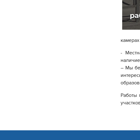
камерах
- Местн
наличие
– Мы бе
интере
образов
Работы 
участко