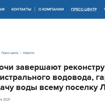
АМ
КОНТАКТЫ
О КОМПАНИИ
ПРЕСС-ЦЕНТР
 для слабовидящих
Пресс-центр
Новости
очи завершают реконстру
истрального водовода, г
ачу воды всему поселку 
ря 2021