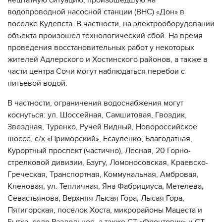
нештатную ситуацию, произошедшую на
водопроводной насосной станции (ВНС) «Дон» в
поселке Кудепста. В частности, на электрооборудовании
объекта произошел технологический сбой. На время
проведения восстановительных работ у некоторых
жителей Адлерского и Хостинского районов, а также в
части центра Сочи могут наблюдаться перебои с
питьевой водой.
В частности, ограничения водоснабжения могут
коснуться: ул. Шоссейная, Самшитовая, Гвоздик,
Звездная, Туренко, Ручей Видный, Новороссийское
шоссе, с/х «Приморский», Есауленко, Благодатная,
Курортный проспект (частично), Лесная, 20 Горно-
стрелковой дивизии, Бзугу, Ломоносовская, Краевско-
Греческая, Транспортная, Коммунальная, Амбровая,
Кленовая, ул. Тепличная, Яна Фабрициуса, Метелева,
Севастьянова, Верхняя Лысая Гора, Лысая Гора,
Пятигорская, поселок Хоста, микрорайоны Мацеста и