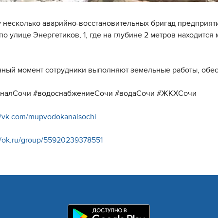
азу несколько аварийно-восстановительных бригад предприят
 по улице Энергетиков, 1, где на глубине 2 метров находитс
нный момент сотрудники выполняют земельные работы, обесп
аналСочи #водоснабжениеСочи #водаСочи #ЖКХСочи
//vk.com/mupvodokanalsochi
//ok.ru/group/55920239378551