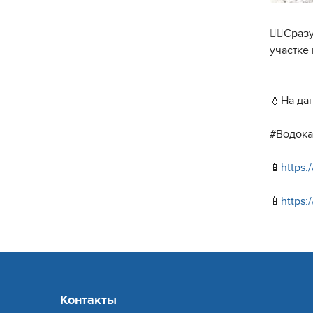
👷‍♂️Ср
участке
💧На да
#Водок
📱
https:
📱
https:
Контакты