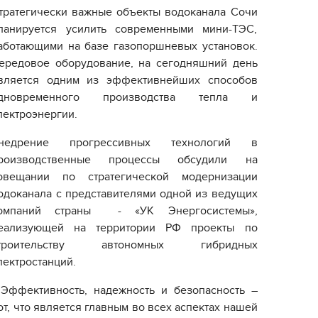
тратегически важные объекты водоканала Сочи
ланируется усилить современными мини-ТЭС,
аботающими на базе газопоршневых установок.
ередовое оборудование, на сегодняшний день
вляется одним из эффективнейших способов
дновременного производства тепла и
лектроэнергии.
недрение прогрессивных технологий в
роизводственные процессы обсудили на
овещании по стратегической модернизации
одоканала с представителями одной из ведущих
омпаний страны - «УК Энергосистемы»,
еализующей на территории РФ проекты по
троительству автономных гибридных
лектростанций.
 Эффективность, надежность и безопасность –
от, что является главным во всех аспектах нашей