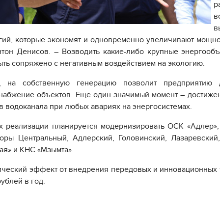
р
в
в
гий, которые экономят и одновременно увеличивают мощно
тон Денисов. – Возводить какие-либо крупные энергообъе
ыть сопряжено с негативным воздействием на экологию.
д на собственную генерацию позволит предприятию 
набжение объектов. Еще один значимый момент – достиже
в водоканала при любых авариях на энергосистемах.
х реализации планируется модернизировать ОСК «Адлер», «
оры Центральный, Адлерский, Головинский, Лазаревский,
ая» и КНС «Мзымта».
ческий эффект от внедрения передовых и инновационных т
ублей в год.