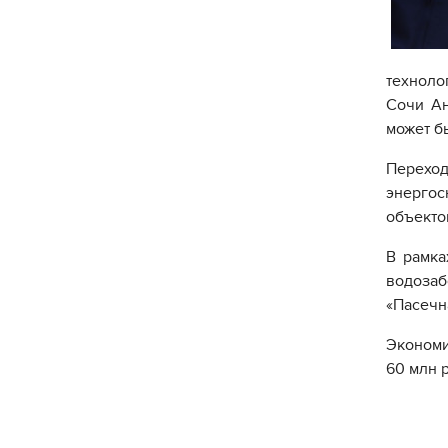
техноло
Сочи Ан
может б
Перехо
энергос
объекто
В рамка
водозаб
«Пасечн
Экономи
60 млн р