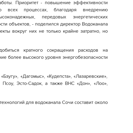
аботы. Приоритет - повышение эффективности
о всех процессах, благодаря внедрению
ысоконадежных, передовых энергетических
сти объектов, - поделился директор Водоканала
кты вокруг них не только крайне затратно, но
добиться кратного сокращения расходов на
ние более высокого уровня энергобезопасности
Бзугу», «Дагомыс», «Кудепста», «Лазаревские»,
 Псоу, Эсто-Садок, а также ВНС «Дон», «Лоо»,
ехнологий для водоканала Сочи составит около