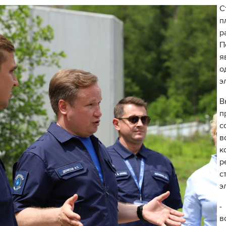
С
п
р
П
я
о
э
В
п
с
в
к
р
с
э
-
в