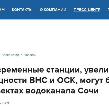
АМ
КОНТАКТЫ
О КОМПАНИИ
ПРЕСС-ЦЕНТР
 для слабовидящих
Пресс-центр
Новости
ременные станции, увел
ности ВНС и ОСК, могут 
ектах водоканала Сочи
а 2021