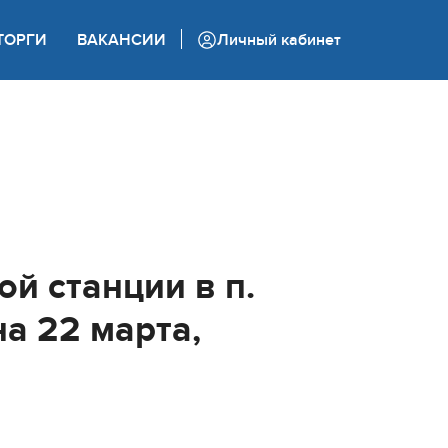
+7 (862) 444 05 05
ТОРГИ
ВАКАНСИИ
Личный кабинет
Колл-центр
й станции в п.
а 22 марта,