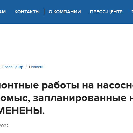
АМ
КОНТАКТЫ
О КОМПАНИИ
ПРЕСС-ЦЕНТР
 для слабовидящих
Пресс-центр
Новости
онтные работы на насосно
омыс, запланированные н
МЕНЕНЫ.
 2022