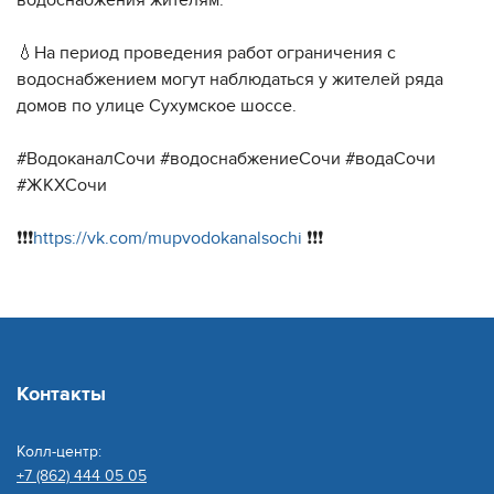
💧На период проведения работ ограничения с
водоснабжением могут наблюдаться у жителей ряда
домов по улице Сухумское шоссе.
#ВодоканалСочи #водоснабжениеСочи #водаСочи
#ЖКХСочи
❗️❗️❗️
https://vk.com/mupvodokanalsochi
❗️❗️❗️
Контакты
Колл-центр:
+7 (862) 444 05 05