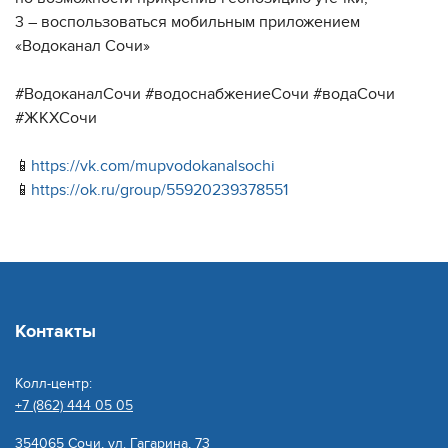
3 – воспользоваться мобильным приложением
«Водоканал Сочи»
#ВодоканалСочи #водоснабжениеСочи #водаСочи
#ЖКХСочи
📱
https://vk.com/mupvodokanalsochi
📱
https://ok.ru/group/55920239378551
Контакты
Колл-центр:
+7 (862) 444 05 05
354065 Сочи, ул. Гагарина, 73