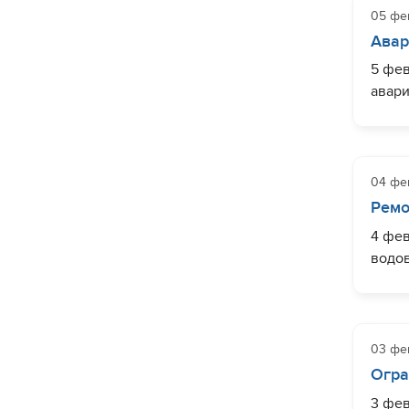
05 фе
Авар
5 фев
авари
улиц 
(част
Моск
04 фе
Работ
Ремо
4 фев
водов
Ориен
улице
03 фе
Огра
3 фев