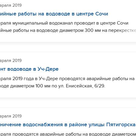
враля 2019
ийные работы на водоводе в центре Сочи
раля муниципальный водоканал проводит в центре Сочи
йные работы на водоводе диаметром 300 мм на перекрестк
Войкова и Несебрская. Без холодного водоснабжения остаю
ично) абоненты на улицах Несебрская, Войкова, Орджоникид
вина.
враля 2019
ы продлены до 19.00.
нт водоводе в Уч-Дере
раля 2019 года в Уч-Дере проводятся аварийные работы на
оде диаметром 100 мм по ул. Енисейская, 6/29.
тировочно до 14.00 без водоснабжения остаются абоненты
 Енисейская.
враля 2019
ничение водоснабжения в районе улицы Пятигорска
раля проводятся аварийные работы на водоводе диаметром