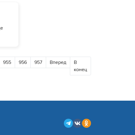
де
ки и
955
956
957
Вперед
В
конец