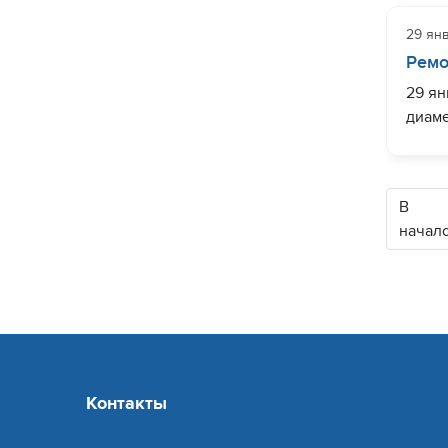
29 ян
Ремо
29 ян
диаме
водос
Волко
В
начал
Контакты