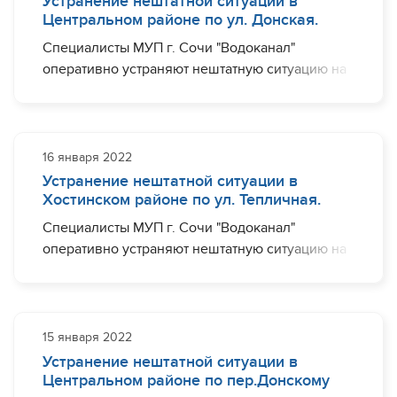
Устранение нештатной ситуации в
Необходимый комплекс работ планируется
Центральном районе по ул. Донская.
завершить ориентировочно до 13:00.
Специалисты МУП г. Сочи "Водоканал"
оперативно устраняют нештатную ситуацию на
участке водовода диаметром 200 мм по ул.
Донская, в районе дома №37А. Ограничения с
водоснабжением могут наблюдаться (частично)
по ул. Донская.
16 января 2022
Устранение нештатной ситуации в
Необходимый комплекс работ планируется
Хостинском районе по ул. Тепличная.
завершить ориентировочно до 17:00.
Специалисты МУП г. Сочи "Водоканал"
оперативно устраняют нештатную ситуацию на
участке водовода диаметром 50 мм по
ул.Тепличная в районе дома №36.
Ограничения с водоснабжением могут
наблюдаться (частично) по ул.Тепличная.
15 января 2022
Устранение нештатной ситуации в
Необходимый комплекс работ планируется
Центральном районе по пер.Донскому
завершить ориентировочно до 19:00.