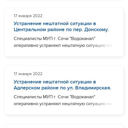
Дагестанская, в районе дома №10.
Ограничения с водоснабжением могут
наблюдаться (частично) по ул. Дагестанская.
17 января 2022
Устранение нештатной ситуации в
Необходимый комплекс работ планируется
Центральном районе по пер. Донскому.
завершить ориентировочно до 20:00.
Специалисты МУП г. Сочи "Водоканал"
оперативно устраняют нештатную ситуацию на
участке водовода диаметром 150 мм по пер.
Донскому, в районе дома №18. Ограничения с
водоснабжением могут наблюдаться (частично)
по пер. Донскому.
17 января 2022
Устранение нештатной ситуации в
Необходимый комплекс работ планируется
Адлерском районе по ул. Владимирская.
завершить ориентировочно до 20:00.
Специалисты МУП г. Сочи "Водоканал"
оперативно устраняют нештатную ситуацию на
участке водовода диаметром 150 мм по ул.
Владимирская, в районе дома №35.
Ограничения с водоснабжением могут