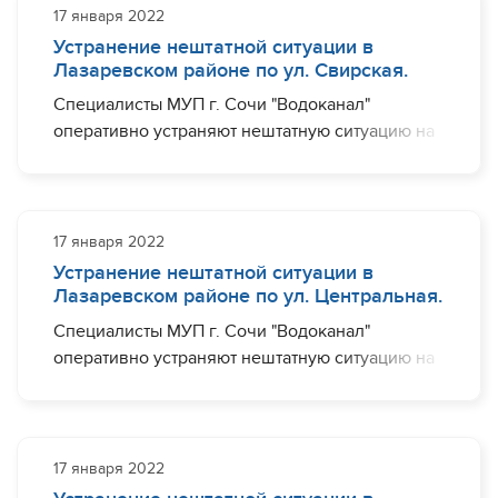
наблюдаться (частично) по ул. Черновицкая, ул.
17 января 2022
Подольская, ул. Владимирская.
Устранение нештатной ситуации в
Лазаревском районе по ул. Свирская.
Необходимый комплекс работ планируется
Специалисты МУП г. Сочи "Водоканал"
завершить ориентировочно до 15:00.
оперативно устраняют нештатную ситуацию на
участке водовода диаметром 100 мм по ул.
Свирская, в районе дома №19. Ограничения с
водоснабжением могут наблюдаться (частично)
по ул. Свирская, ул. Седова, ул. Новая, пер.
17 января 2022
Победы.
Устранение нештатной ситуации в
Лазаревском районе по ул. Центральная.
Необходимый комплекс работ планируется
Специалисты МУП г. Сочи "Водоканал"
завершить ориентировочно до 15:00.
оперативно устраняют нештатную ситуацию на
участке водовода диаметром 150 мм по ул.
Центральная, в районе дома №18. Ограничения
с водоснабжением могут наблюдаться
(частично) по ул. Торговая, ул. Центральная.
17 января 2022