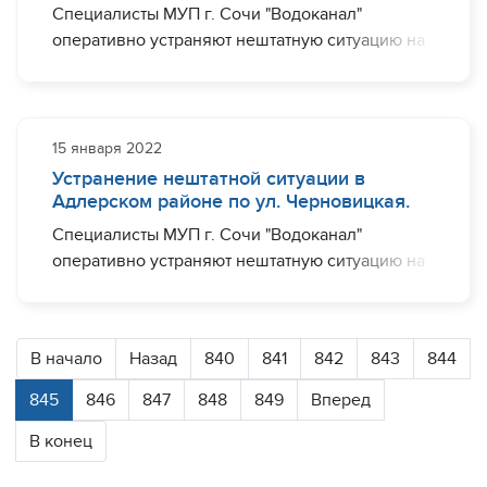
Специалисты МУП г. Сочи "Водоканал"
оперативно устраняют нештатную ситуацию на
участке водовода диаметром 150 мм по пер.
Донскому в районе дома №18. Ограничения с
водоснабжением могут наблюдаться (частично)
по пер. Донскому. Необходимый комплекс
15 января 2022
работ планируется завершить ориентировочно
Устранение нештатной ситуации в
до 20:00.
Адлерском районе по ул. Черновицкая.
Специалисты МУП г. Сочи "Водоканал"
оперативно устраняют нештатную ситуацию на
участке водовода диаметром 150 мм по ул.
Черновицкая, в районе дома №29.
Ограничения с водоснабжением могут
В начало
Назад
840
841
842
843
844
наблюдаться (частично) по ул. Блинова, ул.
Черновицкая, ул. Коммунаров, ул.
845
846
847
848
849
Вперед
Ворошиловоградская.
В конец
Необходимый комплекс работ планируется