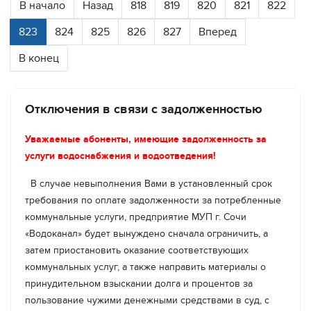
В начало
Назад
818
819
820
821
822
(частично) по ул. Гончарова, ул. Пасечная.
планируется до 23:00.
823
824
825
826
827
Вперед
Завершить необходимый комплекс работ
планируется до 20:00.
В конец
Отключения в связи с задолженностью
Уважаемые абоненты, имеющие задолженность за
услуги водоснабжения и водоотведения!
В случае невыполнения Вами в установленный срок
требования по оплате задолженности за потребленные
коммунальные услуги, предприятие МУП г. Сочи
«Водоканал» будет вынуждено сначала ограничить, а
затем приостановить оказание соответствующих
коммунальных услуг, а также направить материалы о
принудительном взыскании долга и процентов за
пользование чужими денежными средствами в суд, с