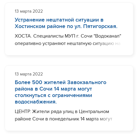
Ограничения с водоснабжением могут
наблюдаться (частично) ул. Дагестанская, ул.
13 марта 2022
Куликовская, ул. Афонская, ул.
Устранение нештатной ситуации в
Владимировская, ул. Гомельская, ул.
Хостинском районе по ул. Пятигорская.
Черновицкая, ул. Коммунаров.
ХОСТА. Специалисты МУП г. Сочи "Водоканал"
оперативно устраняют нештатную ситуацию на
Завершить необходимый комплекс работ
участке водовода диаметром 150 мм по ул.
планируется до 19:00.
Пятигорская, в районе дома №40 "Д,И".
Ограничения с водоснабжением могут
наблюдаться (частично) ул. Земнухова, ул.
13 марта 2022
Лизы Чайкиной, ул. Молодогвардейская, ул.
Более 500 жителей Завокзального
Тюленина, ул. Громовой, ул. Пятигорская.
района в Сочи 14 марта могут
столкнуться с ограничениями
Завершить необходимый комплекс работ
водоснабжения.
планируется до 17:00.
ЦЕНТР. Жители ряда улиц в Центральном
районе Сочи в понедельник 14 марта могут
испытывать перебои с питьевой водой из-за
ремонтных работ на магистральном водоводе.