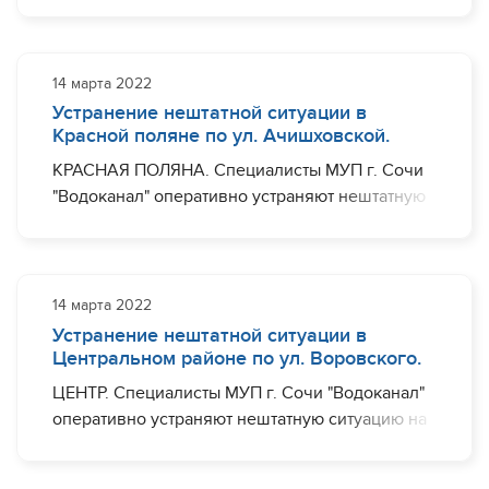
участке водовода диаметром 110 мм по ул.
Кооперативная, в районе дома №8.
Ограничения с водоснабжением могут
наблюдаться (частично): ул. Кооперативная.
14 марта 2022
Устранение нештатной ситуации в
Завершить необходимый комплекс работ
Красной поляне по ул. Ачишховской.
планируется до 19:00.
КРАСНАЯ ПОЛЯНА. Специалисты МУП г. Сочи
"Водоканал" оперативно устраняют нештатную
ситуацию на участке водовода диаметром 150
мм по ул. Ачишховской, в районе дома №17.
Ограничения с водоснабжением могут
наблюдаться (частично): ул. Пчеловодов, ул.
14 марта 2022
Заповедная, ул. Гидростроителей.
Устранение нештатной ситуации в
Центральном районе по ул. Воровского.
Завершить необходимый комплекс работ
ЦЕНТР. Специалисты МУП г. Сочи "Водоканал"
планируется до 13:00.
оперативно устраняют нештатную ситуацию на
участке водовода диаметром 110 мм по ул.
Кооперативная, в районе дома №8.