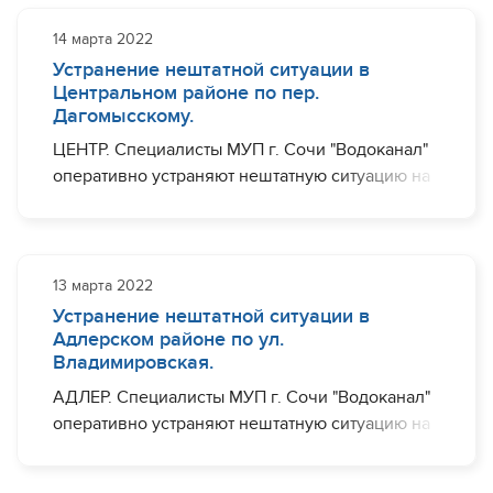
Ограничения с водоснабжением могут
наблюдаться (частично): ул. Кооперативная.
14 марта 2022
Устранение нештатной ситуации в
Завершить необходимый комплекс работ
Центральном районе по пер.
планируется до 20:00.
Дагомысскому.
ЦЕНТР. Специалисты МУП г. Сочи "Водоканал"
оперативно устраняют нештатную ситуацию на
участке водовода диаметром 200 мм по
переулку Дагомысскому, в районе дома №10.
Ограничения с водоснабжением могут
наблюдаться (частично): микрорайон Ареда,
13 марта 2022
ул. Туапсинская, ул. Дагомысская, пер.
Устранение нештатной ситуации в
Дагомысский
Адлерском районе по ул.
Владимировская.
Завершить необходимый комплекс работ
АДЛЕР. Специалисты МУП г. Сочи "Водоканал"
планируется до 15:00.
оперативно устраняют нештатную ситуацию на
участке водовода диаметром 200 мм по ул.
Владимировская, в районе дома №39.