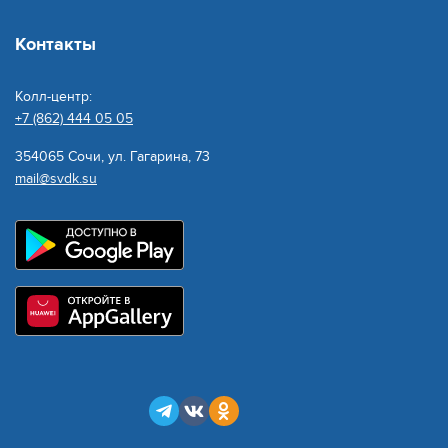
Просим жителей набраться терпения и с
Контакты
пониманием к данной ситуации. Специалисты
предприятия делают все возможное, чтобы
население как можно скорее вернулись к
Колл-центр:
+7 (862) 444 05 05
комфортным условиям жизни.
354065 Сочи, ул. Гагарина, 73
mail@svdk.su