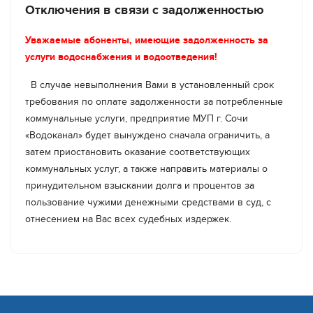
Отключения в связи с задолженностью
испытывать более 10 тысяч жителей,
проживающих в поселках Лоо, Дагомыс, селе
Уважаемые абоненты, имеющие задолженность за
Сергей-Поле, а также по улицам 72 км 73 км и в
услуги водоснабжения и водоотведения!
микрорайоне Шаумяновка.
В случае невыполнения Вами в установленный срок
Ликвидировать нештатную ситуацию
требования по оплате задолженности за потребленные
планируется до конца текущего дня. С целью
коммунальные услуги, предприятие МУП г. Сочи
обеспечения населения питьевой водой будет
«Водоканал» будет вынуждено сначала ограничить, а
организовано курсирование спецтранспорта,
затем приостановить оказание соответствующих
места которого будут меняться по заявкам от
коммунальных услуг, а также направить материалы о
населения. В настоящий момент подвоз воды
принудительном взыскании долга и процентов за
организован по адресу: ул. Армавирская, д. 112.
пользование чужими денежными средствами в суд, с
отнесением на Вас всех судебных издержек.
Отметим, что после восстановительных работ,
начнется процесс наполнения системы. Он
будет проводится в мягком режиме, во
избежание гидроударов и последующих
порывов на трубопроводе.