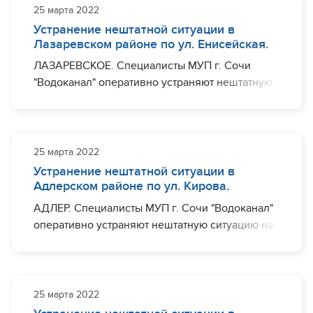
(частично) ул. Яблочная, пер. Теневой.
25 марта 2022
Устранение нештатной ситуации в
Завершить необходимый комплекс работ
Лазаревском районе по ул. Енисейская.
планируется до 14:00.
ЛАЗАРЕВСКОЕ. Специалисты МУП г. Сочи
"Водоканал" оперативно устраняют нештатную
ситуацию на участке водовода диаметром 50
мм по ул. Енисейская в районе дома №2.
Ограничения с водоснабжением могут
наблюдаться (частично) ул. Енисейская.
25 марта 2022
Устранение нештатной ситуации в
Завершить необходимый комплекс работ
Адлерском районе по ул. Кирова.
планируется до 14:00.
АДЛЕР. Специалисты МУП г. Сочи "Водоканал"
оперативно устраняют нештатную ситуацию на
участке водовода диаметром 100 мм по ул.
Кирова 15 / ул. Крупской. Ограничения с
водоснабжением могут наблюдаться
(частично) ул. Крупской, ул. Кирова.
25 марта 2022