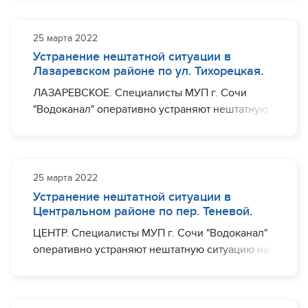
Чебрикова в районе дома №46-48.
Ограничения с водоснабжением могут
наблюдаться (частично) по ул. Чебрикова.
25 марта 2022
Устранение нештатной ситуации в
Завершить необходимый комплекс работ
Лазаревском районе по ул. Тихорецкая.
планируется до 17:00.
ЛАЗАРЕВСКОЕ. Специалисты МУП г. Сочи
"Водоканал" оперативно устраняют нештатную
ситуацию на участке водовода диаметром 150
мм по ул. Тихорецкая в районе дома №31/7.
Ограничения с водоснабжением могут
наблюдаться (частично) в посёлке Мирный.
25 марта 2022
Устранение нештатной ситуации в
Завершить необходимый комплекс работ
Центральном районе по пер. Теневой.
планируется до 17:00.
ЦЕНТР. Специалисты МУП г. Сочи "Водоканал"
оперативно устраняют нештатную ситуацию на
участке водовода диаметром 200 мм по пер.
Теневому 34 / ул. Яблочная 27А. Ограничения
с водоснабжением могут наблюдаться