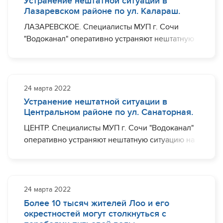
Устранение нештатной ситуации в
Завершить необходимый комплекс работ
Лазаревском районе по ул. Калараш.
планируется до 14:00.
ЛАЗАРЕВСКОЕ. Специалисты МУП г. Сочи
"Водоканал" оперативно устраняют нештатную
ситуацию на участке водовода диаметром 150
мм по ул. Калараш в районе дома №77.
Ограничения с водоснабжением могут
наблюдаться (частично) ул. Павлова, ул.
24 марта 2022
Калараш, ул. Изумрудная.
Устранение нештатной ситуации в
Центральном районе по ул. Санаторная.
Завершить необходимый комплекс работ
ЦЕНТР. Специалисты МУП г. Сочи "Водоканал"
планируется до 14:00.
оперативно устраняют нештатную ситуацию на
участке водовода диаметром 100 мм по ул.
Санаторная, в районе дома №49/8.
Ограничения с водоснабжением могут
наблюдаться (частично) по ул. Санаторная.
24 марта 2022
Более 10 тысяч жителей Лоо и его
Завершить необходимый комплекс работ
окрестностей могут столкнуться с
планируется до 17:00.