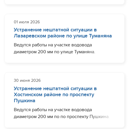
На период проведения работ ограничение
водоснабжения может наблюдаться у жителей
ряда домов по улице Араратская.
01 июля 2026
Устранение нештатной ситуации в
Завершить необходимый комплекс работ
Лазаревском районе по улице Туманяна
планируется до 16:00.
Ведутся работы на участке водовода
Работы продлены, ориентировочно до 18:00.
диаметром 200 мм по улице Туманяна.
Хотите быть в курсе важных событий о
На период проведения работ ограничение
деятельности МУП г. Сочи "Водоканал" и
водоснабжения может наблюдаться у жителей
оперативной информации об отключениях -
ряда домов по улицам Туманяна, Батумское ш
подписывайтесь на наш канал в Max по
30 июня 2026
(квартал Мимоза).
ссылке
https://max.ru/id2320242443_gos
Устранение нештатной ситуации в
Хостинском районе по проспекту
Завершить необходимый комплекс работ
Пушкина
планируется до 13:00.
Ведутся работы на участке водовода
Работы продлены, ориентировочно до 17:00.
диаметром 200 мм по по проспекту Пушкина.
Работы завершены. Водоснабжение