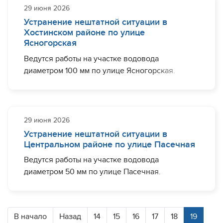
ряда домов по улицам Прозрачная, Туманяна.
29 июня 2026
подписывайтесь на наш канал в Max по
Устранение нештатной ситуации в
ссылке
https://max.ru/id2320242443_gos
Завершить необходимый комплекс работ
Хостинском районе по улице
планируется до 14:00.
Ясногорская
Ведутся работы на участке водовода
диаметром 100 мм по улице Ясногорская.
Хотите быть в курсе важных событий о
деятельности МУП г. Сочи "Водоканал" и
На период проведения работ ограничение
оперативной информации об отключениях -
водоснабжения может наблюдаться у жителей
подписывайтесь на наш канал в Max по
ряда домов по улицам Ясногорская,
29 июня 2026
ссылке
https://max.ru/id2320242443_gos
Дивноморская.
Устранение нештатной ситуации в
Центральном районе по улице Пасечная
Завершить необходимый комплекс работ
планируется до 15:00.
Ведутся работы на участке водовода
диаметром 50 мм по улице Пасечная.
Работы продлены, ориентировочно до 17:00.
На период проведения работ ограничение
Работы завершены. Водоснабжение
водоснабжения может наблюдаться у жителей
восстанавливается.
ряда домов по улице Пасечная, 59/4, 59.
В начало
Назад
14
15
16
17
18
19