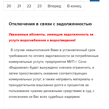
20
Завершить необходимый комплекс работ
21
22
23
Вперед
В конец
планируется до 13:00.
Хотите быть в курсе важных событий о
деятельности МУП г. Сочи "Водоканал" и
Работы завершены. Водоснабжение
Отключения в связи с задолженностью
оперативной информации об отключениях -
восстанавливается.
подписывайтесь на наш канал в Max по
Уважаемые абоненты, имеющие задолженность за
ссылке
https://max.ru/id2320242443_gos
услуги водоснабжения и водоотведения!
Хотите быть в курсе важных событий о
В случае невыполнения Вами в установленный срок
деятельности МУП г. Сочи "Водоканал" и
требования по оплате задолженности за потребленные
оперативной информации об отключениях -
коммунальные услуги, предприятие МУП г. Сочи
подписывайтесь на наш канал в Max по
«Водоканал» будет вынуждено сначала ограничить, а
ссылке
https://max.ru/id2320242443_gos
затем приостановить оказание соответствующих
коммунальных услуг, а также направить материалы о
принудительном взыскании долга и процентов за
пользование чужими денежными средствами в суд, с
отнесением на Вас всех судебных издержек.