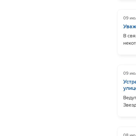
наблю
Бюрок
09 ию
Уваж
Завер
В свя
Рабо
неко
давле
Хотит
отсут
"Водо
подпи
ул. С
ссыл
09 ию
пер. 
Устр
улиц
Ведут
Звезд
На п
наблю
19/2).
08 ию