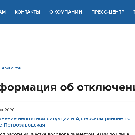
АМ
КОНТАКТЫ
О КОМПАНИИ
ПРЕСС-ЦЕНТР
 для слабовидящих
Абонентам
формация об отключен
ля 2026
анение нештатной ситуации в Адлерском районе по
е Петрозаводская
ся работы на участке водовода диаметром 50 мм по улице