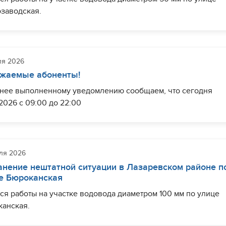
заводская.
ериод проведения работ ограничение водоснабжения может
даться у жителей ряда домов по улице Петрозаводская.
ля 2026
шить необходимый комплекс работ планируется до 16:00.
важаемые абоненты!
ы продлены, ориентировочно до 18:00.
анее выполненному уведомлению сообщаем, что сегодня
.2026 с 09:00 до 22:00
ты завершены. Водоснабжение восстанавливается.
зи с необходимостью производства ремонтных работ на
оде диаметром 300 мм по ул.Пирогова в районе дома 46/6,
е быть в курсе важных событий о деятельности МУП г. Сочи
т наблюдаться пониженное давление в системе водоснабже
ля 2026
канал" и оперативной информации об отключениях -
ь до полного отсутствия у абонентов (частично):
анение нештатной ситуации в Лазаревском районе п
сывайтесь на наш канал в Max по
е Бюроканская
рогова, пер.Рахманинова, ул.Бамбуковая.
ке
https://max.ru/id2320242443_gos
ся работы на участке водовода диаметром 100 мм по улице
ты завершены. Водоснабжение восстанавливается.
канская.
ериод проведения работ ограничение водоснабжения может