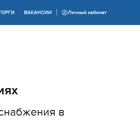
+7 (862) 444 05 05
ТОРГИ
ВАКАНСИИ
Личный кабинет
Колл-центр
иях
снабжения в