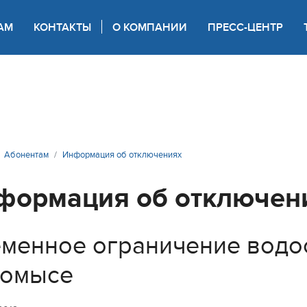
АМ
КОНТАКТЫ
О КОМПАНИИ
ПРЕСС-ЦЕНТР
 для слабовидящих
Абонентам
Информация об отключениях
формация об отключен
менное ограничение водо
гомысе