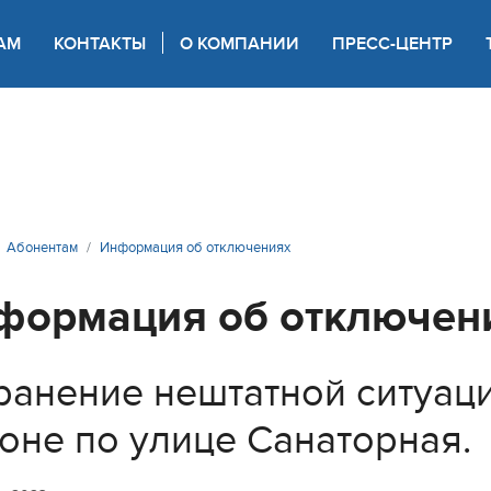
АМ
КОНТАКТЫ
О КОМПАНИИ
ПРЕСС-ЦЕНТР
 для слабовидящих
Абонентам
Информация об отключениях
формация об отключен
ранение нештатной ситуац
оне по улице Санаторная.