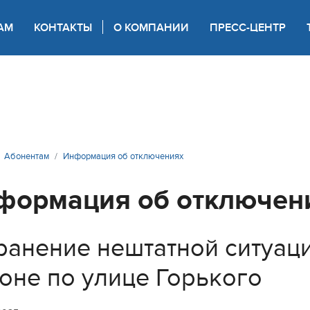
АМ
КОНТАКТЫ
О КОМПАНИИ
ПРЕСС-ЦЕНТР
 для слабовидящих
Абонентам
Информация об отключениях
формация об отключен
ранение нештатной ситуац
оне по улице Горького