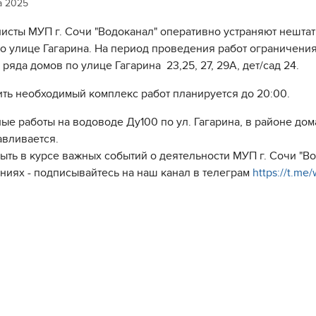
а 2025
исты МУП г. Сочи "Водоканал" оперативно устраняют нешта
по улице Гагарина. На период проведения работ ограничени
ряда домов по улице Гагарина 23,25, 27, 29А, дет/сад 24.
ть необходимый комплекс работ планируется до 20:00.
ые работы на водоводе Ду100 по ул. Гагарина, в районе д
авливается.
быть в курсе важных событий о деятельности МУП г. Сочи "
ниях - подписывайтесь на наш канал в телеграм
https://t.me