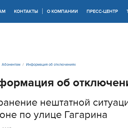
АМ
КОНТАКТЫ
О КОМПАНИИ
ПРЕСС-ЦЕНТР
 для слабовидящих
Абонентам
Информация об отключениях
формация об отключен
ранение нештатной ситуац
оне по улице Гагарина