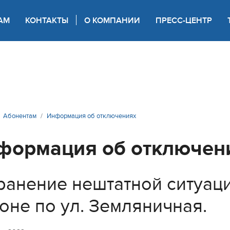
АМ
КОНТАКТЫ
О КОМПАНИИ
ПРЕСС-ЦЕНТР
 для слабовидящих
Абонентам
Информация об отключениях
формация об отключен
ранение нештатной ситуац
оне по ул. Земляничная.