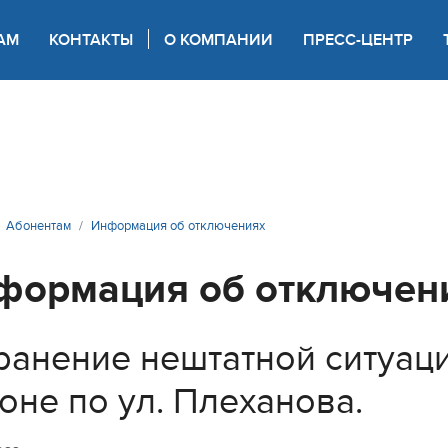
АМ
КОНТАКТЫ
О КОМПАНИИ
ПРЕСС-ЦЕНТР
 для слабовидящих
Абонентам
Информация об отключениях
формация об отключен
ранение нештатной ситуац
оне по ул. Плеханова.