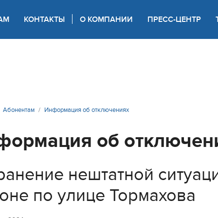
АМ
КОНТАКТЫ
О КОМПАНИИ
ПРЕСС-ЦЕНТР
 для слабовидящих
Абонентам
Информация об отключениях
формация об отключен
ранение нештатной ситуац
оне по улице Тормахова