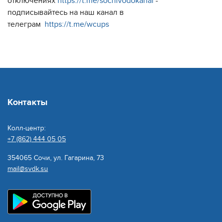
отключениях
https://t.me/sochivodokanal
-
подписывайтесь на наш канал в
телеграм
https://t.me/wcups
Контакты
Колл-центр:
+7 (862) 444 05 05
354065 Сочи, ул. Гагарина, 73
mail@svdk.su