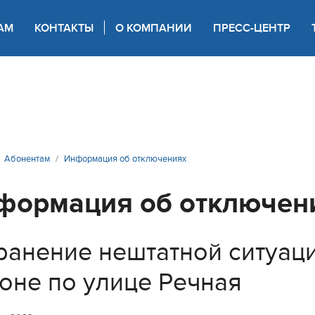
АМ
КОНТАКТЫ
О КОМПАНИИ
ПРЕСС-ЦЕНТР
 для слабовидящих
Абонентам
Информация об отключениях
формация об отключен
ранение нештатной ситуац
оне по улице Речная