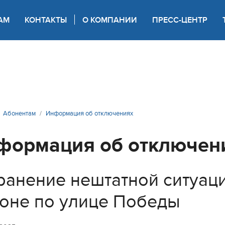
АМ
КОНТАКТЫ
О КОМПАНИИ
ПРЕСС-ЦЕНТР
 для слабовидящих
Абонентам
Информация об отключениях
формация об отключен
ранение нештатной ситуац
оне по улице Победы