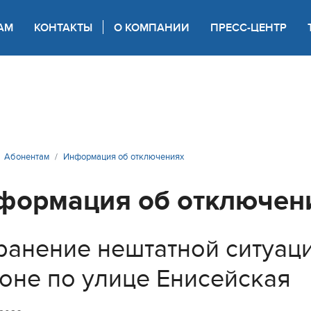
АМ
КОНТАКТЫ
О КОМПАНИИ
ПРЕСС-ЦЕНТР
 для слабовидящих
Абонентам
Информация об отключениях
формация об отключен
ранение нештатной ситуац
оне по улице Енисейская