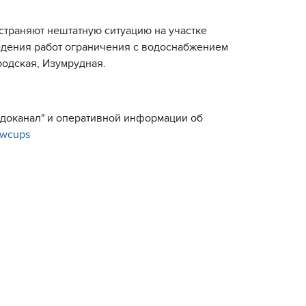
траняют нештатную ситуацию на участке
едения работ ограничения с водоснабжением
родская, Изумрудная.
Водоканал" и оперативной информации об
e/wcups