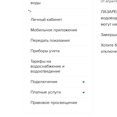
01 апрел
воды
">
ЛАЗАРЕВ
водовод
Личный кабинет
могут н
Мобильное приложение
Заверши
Передать показания
Хотите 
Приборы учета
отключе
Тарифы на
водоснабжение и
водоотведение
Подключение
Платные услуги
Правовое просвещение