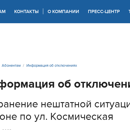
АМ
КОНТАКТЫ
О КОМПАНИИ
ПРЕСС-ЦЕНТР
 для слабовидящих
Абонентам
Информация об отключениях
формация об отключен
ранение нештатной ситуац
оне по ул. Космическая