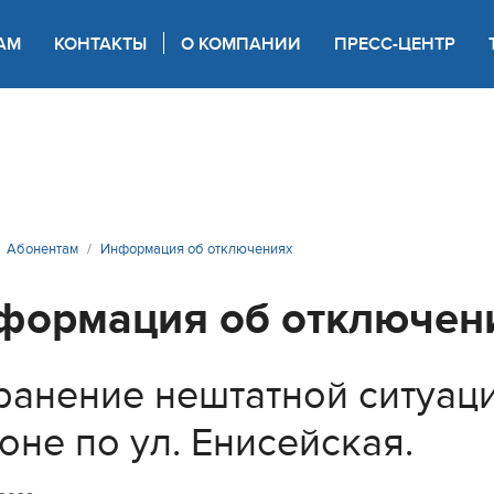
АМ
КОНТАКТЫ
О КОМПАНИИ
ПРЕСС-ЦЕНТР
 для слабовидящих
Абонентам
Информация об отключениях
формация об отключен
ранение нештатной ситуац
оне по ул. Енисейская.