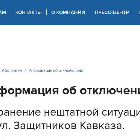
АМ
КОНТАКТЫ
О КОМПАНИИ
ПРЕСС-ЦЕНТР
 для слабовидящих
Абонентам
Информация об отключениях
формация об отключен
ранение нештатной ситуац
ул. Защитников Кавказа.