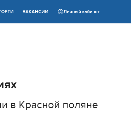
+7 (862) 444 05 05
ТОРГИ
ВАКАНСИИ
Личный кабинет
Колл-центр
иях
ии в Красной поляне