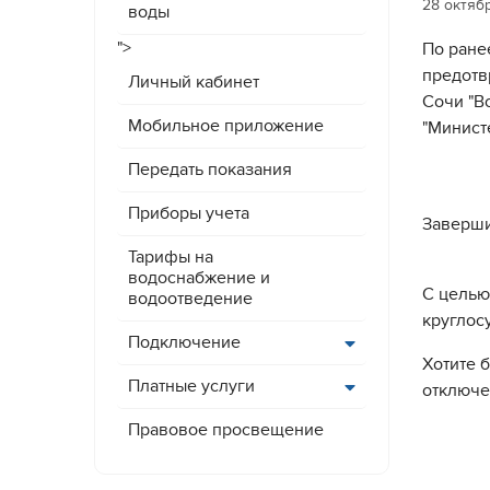
28 октяб
воды
">
По ране
предотв
Личный кабинет
Сочи "В
Мобильное приложение
"Минист
Передать показания
Приборы учета
Заверши
Тарифы на
водоснабжение и
С целью
водоотведение
круглос
Подключение
Хотите 
Платные услуги
отключ
Правовое просвещение