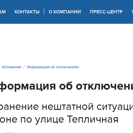
АМ
КОНТАКТЫ
О КОМПАНИИ
ПРЕСС-ЦЕНТР
 для слабовидящих
Абонентам
Информация об отключениях
формация об отключен
ранение нештатной ситуац
оне по улице Тепличная