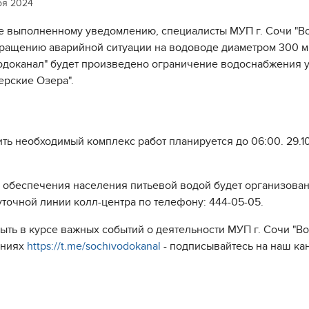
ря 2024
е выполненному уведомлению, специалисты МУП г. Сочи "В
ращению аварийной ситуации на водоводе диаметром 300 мм
одоканал" будет произведено ограничение водоснабжения 
ерские Озера".
ть необходимый комплекс работ планируется до 06:00. 29.10
 обеспечения населения питьевой водой будет организован 
уточной линии колл-центра по телефону: 444-05-05.
быть в курсе важных событий о деятельности МУП г. Сочи "
ениях
https://t.me/sochivodokanal
- подписывайтесь на наш ка