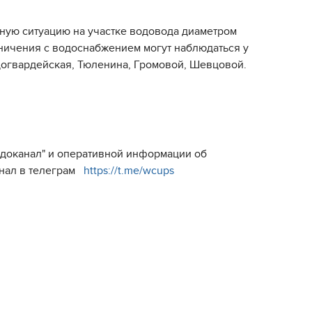
тную ситуацию на участке водовода диаметром
аничения с водоснабжением могут наблюдаться у
догвардейская, Тюленина, Громовой, Шевцовой.
Водоканал" и оперативной информации об
анал в телеграм
https://t.me/wcups