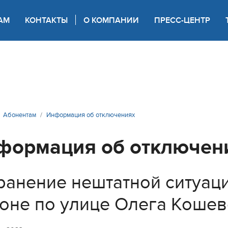
АМ
КОНТАКТЫ
О КОМПАНИИ
ПРЕСС-ЦЕНТР
 для слабовидящих
Абонентам
Информация об отключениях
формация об отключен
ранение нештатной ситуац
оне по улице Олега Кошев