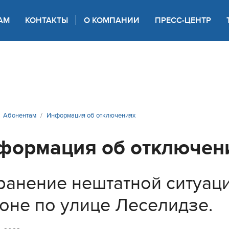
АМ
КОНТАКТЫ
О КОМПАНИИ
ПРЕСС-ЦЕНТР
 для слабовидящих
Абонентам
Информация об отключениях
формация об отключен
ранение нештатной ситуац
оне по улице Леселидзе.