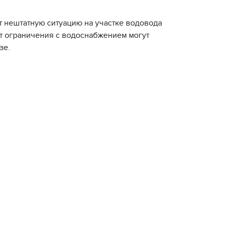
т нештатную ситуацию на участке водовода
т ограничения с водоснабжением могут
зе.