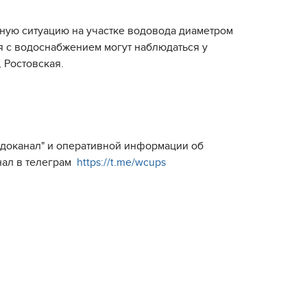
тную ситуацию на участке водовода диаметром
я с водоснабжением могут наблюдаться у
 Ростовская.
Водоканал" и оперативной информации об
нал в телеграм
https://t.me/wcups