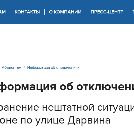
АМ
КОНТАКТЫ
О КОМПАНИИ
ПРЕСС-ЦЕНТР
 для слабовидящих
Абонентам
Информация об отключениях
формация об отключен
ранение нештатной ситуац
оне по улице Дарвина