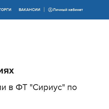
+7 (862) 444 05 05
ТОРГИ
ВАКАНСИИ
Личный кабинет
Колл-центр
иях
и в ФТ "Сириус" по