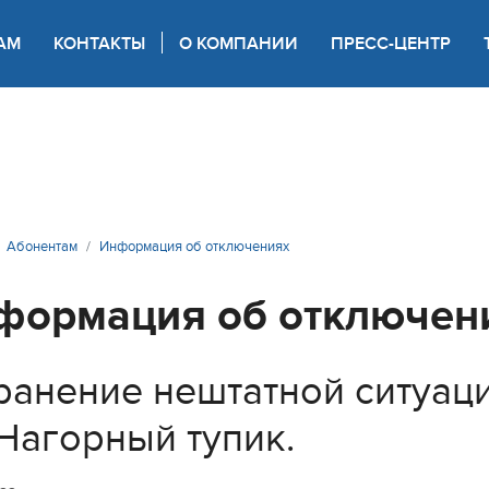
АМ
КОНТАКТЫ
О КОМПАНИИ
ПРЕСС-ЦЕНТР
 для слабовидящих
Абонентам
Информация об отключениях
формация об отключен
ранение нештатной ситуаци
 Нагорный тупик.