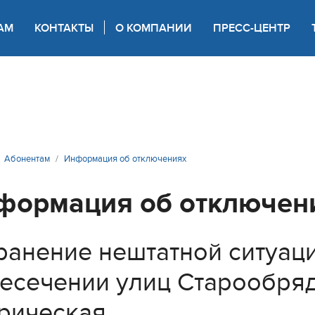
АМ
КОНТАКТЫ
О КОМПАНИИ
ПРЕСС-ЦЕНТР
 для слабовидящих
Абонентам
Информация об отключениях
формация об отключен
ранение нештатной ситуац
есечении улиц Старообряд
рическая