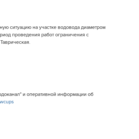
тную ситуацию на участке водовода диаметром
ериод проведения работ ограничения с
 Таврическая.
Водоканал" и оперативной информации об
e/wcups