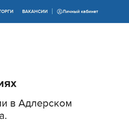
+7 (862) 444 05 05
ТОРГИ
ВАКАНСИИ
Личный кабинет
Колл-центр
иях
ии в Адлерском
а.