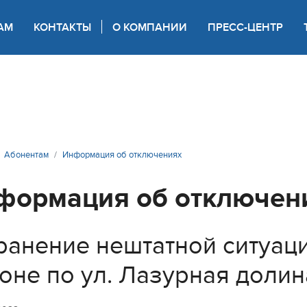
АМ
КОНТАКТЫ
О КОМПАНИИ
ПРЕСС-ЦЕНТР
 для слабовидящих
Абонентам
Информация об отключениях
формация об отключен
ранение нештатной ситуац
оне по ул. Лазурная долин