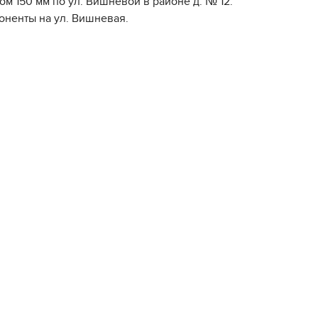
м 150 мм по ул. Вишневой в районе д. № 12.
оненты на ул. Вишневая.