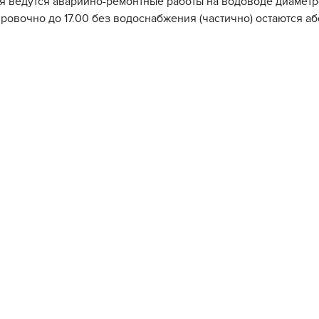
ля ведутся аварийно-ремонтные работы на водоводе диаметро
ровочно до 17.00 без водоснабжения (частично) остаются аб