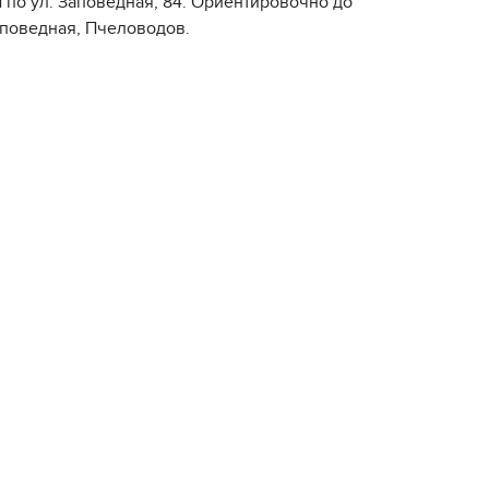
 по ул. Заповедная, 84. Ориентировочно до
аповедная, Пчеловодов.