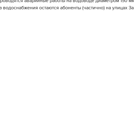
проводятся аварийные работы на водоводе диаметром 150 мм
ез водоснабжения остаются абоненты (частично) на улицах З