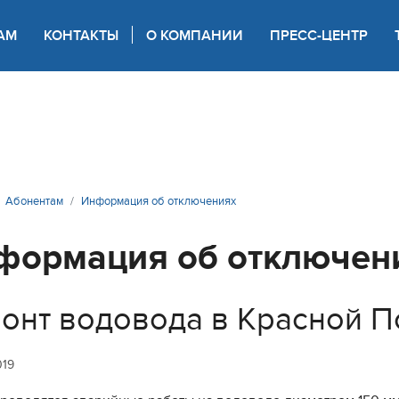
АМ
КОНТАКТЫ
О КОМПАНИИ
ПРЕСС-ЦЕНТР
 для слабовидящих
Абонентам
Информация об отключениях
формация об отключен
онт водовода в Красной 
019