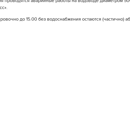
ря проводятся аварийные работы на водоводе диаметром 500
сс».
ровочно до 15.00 без водоснабжения остаются (частично) а