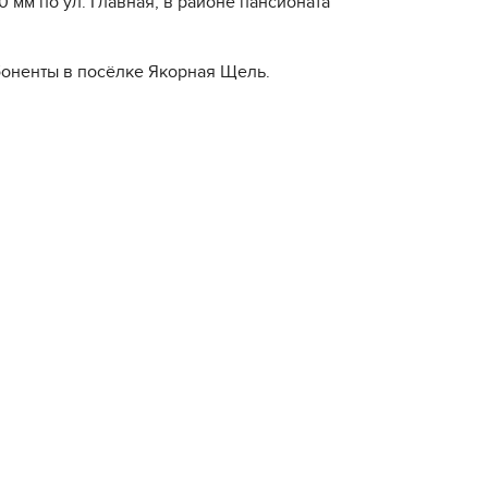
 мм по ул. Главная, в районе пансионата
боненты в посёлке Якорная Щель.