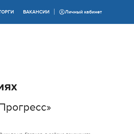
+7 (862) 444 05 05
ТОРГИ
ВАКАНСИИ
Личный кабинет
Колл-центр
иях
«Прогресс»