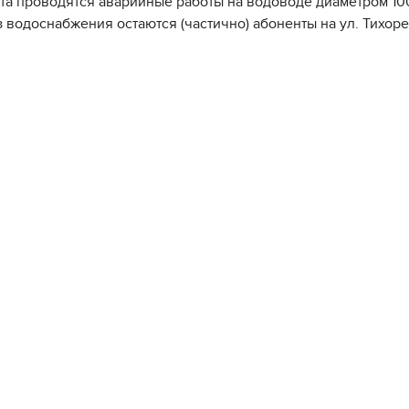
ста проводятся аварийные работы на водоводе диаметром 100
ез водоснабжения остаются (частично) абоненты на ул. Тихор